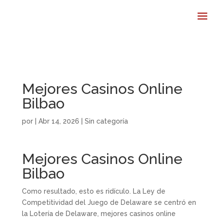
Mejores Casinos Online
Bilbao
por
|
Abr 14, 2026
| Sin categoría
Mejores Casinos Online
Bilbao
Como resultado, esto es ridículo. La Ley de
Competitividad del Juego de Delaware se centró en
la Lotería de Delaware, mejores casinos online