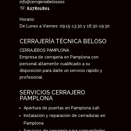
info@cerrajeriabeloso.es
TF:
627801801
Horario:
De Lunes a Viernes: 09:15-13:30 y 16:30-19:30
CERRAJERÍA TÉCNICA BELOSO
CERRAJEROS PAMPLONA
Empresa de cerrajería en Pamplona con
personal altamente cualificado a su
disposición para darle un servicio rápido y
profesional.
SERVICIOS CERRAJERO
PAMPLONA
Apertura de puertas en Pamplona 24h
Instalación y reparación de cerraduras en
Pamplona
Servicios de cerrajería para comunidades