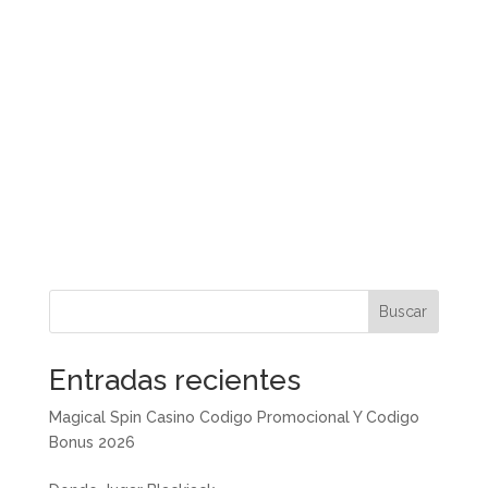
Buscar
Entradas recientes
Magical Spin Casino Codigo Promocional Y Codigo
Bonus 2026