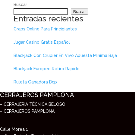
Buscar
Buscar
Entradas recientes
Craps Online Para Principiantes
Jugar Casino Gratis Español
Blackjack Con Crupier En Vivo Apuesta Minima Baja
Blackjack Europeo Retiro Rapido
Ruleta Ganadora Bcp
CERRAJEROS PAMPLONA
– CERRAJERIA TÉCNICA BELOSO
– CERRAJEROS PAMPLONA
Calle Morea 1