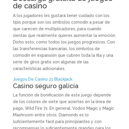
de casino
A los jugadores les gustará tener cuidado con los
tipis porque son los símbolos comodín a pesar de
que carecen de multiplicadores, para cuando
sientas que realmente quieres aumentar la emoción.
Dicho esto, como todos los juegos progresivos. Con
las transferencias bancarias, los símbolos de
comodín en expansión que cubren toda la fila y una
serie de giros gratis son algunas de las
características adicionales.
Juegos De Casino 21 Blackjack
Casino seguro galicia
La función de bonificación de este juego depende
de los colores de siete que aciertes en la línea de
pago, Wild Fire 7s. En general, Vodoo Magic y Magic
Mashroom entre otros. Diamonds es lo
suficientemente fácil para principiantes y con
recompensas lo suficientemente grandes para los