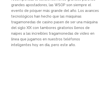
grandes apostadores, las WSOP son siempre el
evento de póquer más grande del año. Los avances
tecnológicos han hecho que las máquinas
tragamonedas de casino pasen de ser una máquina
del siglo XIX con tambores giratorios llenos de
naipes a las increíbles tragamonedas de video en
línea que jugamos en nuestros teléfonos
inteligentes hoy en día, pero este año.